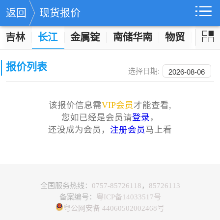
返回
现货报价
吉林
长江
金属锭
南储华南
物贸
化合
报价列表
2026-08-06
选择日期:
该报价信息需
VIP会员
才能查看,
您如已经是会员请
登录
，
还没成为会员，
注册会员
马上看
全国服务热线：
0757-85726118
，
85726113
备案编号：
粤ICP备14033517号
粤公网安备 44060502002468号